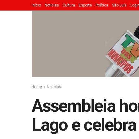
Início
Notícias
Cultura
Esporte
Política
São Luís
Logi
Home
Notícias
Assembleia ho
Lago e celebr