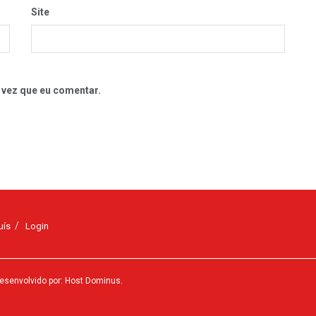
Site
 vez que eu comentar.
uís
Login
esenvolvido por: Host Dominus
.