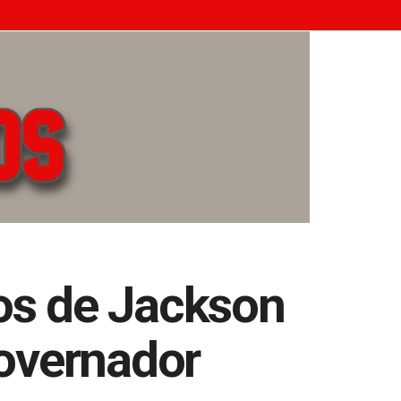
os de Jackson
overnador