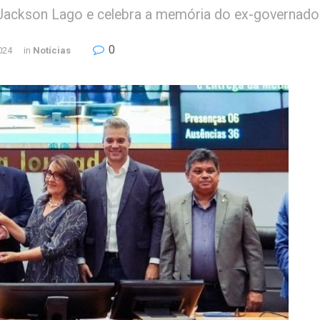
Jackson Lago e celebra a memória do ex-governado
0
024
in
Notícias