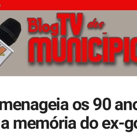
n
menageia os 90 an
a a memória do ex-g