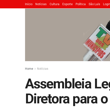
Início
Notícias
Cultura
Esporte
Política
São Luís
Logi
Home
Notícias
Assembleia Le
Diretora para 