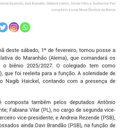
ndreia Rezende, Davi Brandão, Glalbert Cutrim, Osmar Filho e Guilherme Paz
compõem a nova Mesa Diretora da Alema
ã deste sábado, 1º de fevereiro, tomou posse a
slativa do Maranhão (Alema), que comandará os
ra o biênio 2025/2027. O colegiado tem como
 que foi reeleita para a função. A solenidade de
ado Nagib Haickel, contando com a presença de
é composta também pelos deputados Antônio
nte; Fabiana Vilar (PL), no cargo de segunda vice-
rceiro vice-presidente; e Andreia Rezende (PSB),
ossados ainda Davi Brandão (PSB), na função de