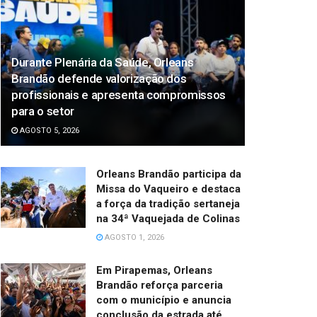
Durante Plenária da Saúde, Orleans
Brandão defende valorização dos
profissionais e apresenta compromissos
para o setor
AGOSTO 5, 2026
Orleans Brandão participa da
Missa do Vaqueiro e destaca
a força da tradição sertaneja
na 34ª Vaquejada de Colinas
AGOSTO 1, 2026
Em Pirapemas, Orleans
Brandão reforça parceria
com o município e anuncia
conclusão da estrada até