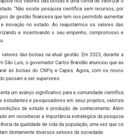
ajuste nos valores das bolsas é uma forma de valorizar o
ado. “Não existe pesquisa científica sem recursos, por
ico de gestão financeira que tem nos permitido aumentar
a e inovação no estado. Ao reajustarmos os valores das
rizando e incentivando o seu empenho, compromisso e
u.
valores das bolsas na atual gestão. Em 2023, durante a
m São Luís, o governador Carlos Brandão anunciou que as
arar às bolsas do CNPq e Capes. Agora, com os novos
do passam a ser superiores.
enta um avanço significativo para a comunidade científica
e estudantes e pesquisadores em seus projetos, valoriza
s condições de estudo e produção de conhecimento. Além
ado em reconhecer a importância estratégica da pesquisa
horia da qualidade de vida da população, uma vez que os
ctam diretamente diversos setores da sociedade.