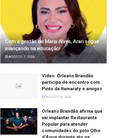
Com a gestão de Maria Alves, Arari segue
avançando na educação!
AGOSTO 7, 2026
Vídeo: Orleans Brandão
participa de encontro com
Pinto da Itamaraty e amigos
AGOSTO 6, 2026
Orleans Brandão afirma que
vai implantar Restaurante
Popular para atender
comunidades do polo Olho
d’Água durante ato na