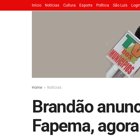
Início
Notícias
Cultura
Esporte
Política
São Luís
Logi
Home
Notícias
Brandão anunci
Fapema, agora