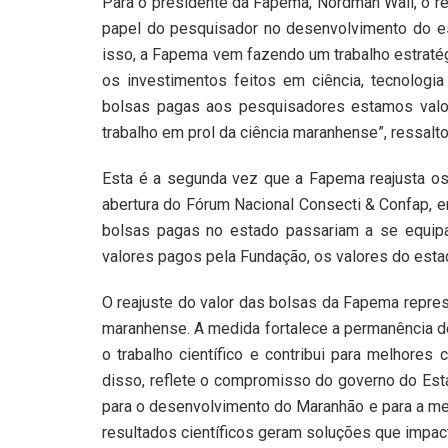
Para o presidente da Fapema, Nordman Wall, o re
papel do pesquisador no desenvolvimento do est
isso, a Fapema vem fazendo um trabalho estratég
os investimentos feitos em ciência, tecnologi
bolsas pagas aos pesquisadores estamos valo
trabalho em prol da ciência maranhense”, ressalto
Esta é a segunda vez que a Fapema reajusta os 
abertura do Fórum Nacional Consecti & Confap, e
bolsas pagas no estado passariam a se equip
valores pagos pela Fundação, os valores do esta
O reajuste do valor das bolsas da Fapema repres
maranhense. A medida fortalece a permanência d
o trabalho científico e contribui para melhore
disso, reflete o compromisso do governo do Est
para o desenvolvimento do Maranhão e para a mel
resultados científicos geram soluções que impa