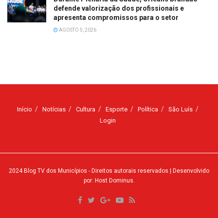
defende valorização dos profissionais e
apresenta compromissos para o setor
AGOSTO 5, 2026
Início
Notícias
Cultura
Esporte
Política
São Luís
Login
2024
Blog TV dos Municípios
- Direitos autorais reservados
| Desenvolvido
por: Host Dominus
.