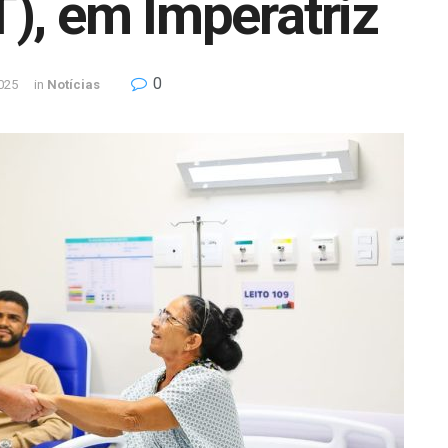
), em Imperatriz
0
025
in
Notícias