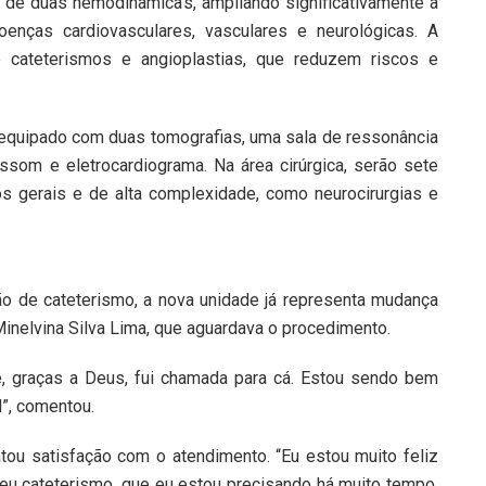
ção de duas hemodinâmicas, ampliando significativamente a
enças cardiovasculares, vasculares e neurológicas. A
 cateterismos e angioplastias, que reduzem riscos e
equipado com duas tomografias, uma sala de ressonância
rassom e eletrocardiograma. Na área cirúrgica, serão sete
s gerais e de alta complexidade, como neurocirurgias e
ão de cateterismo, a nova unidade já representa mudança
Minelvina Silva Lima, que aguardava o procedimento.
e, graças a Deus, fui chamada para cá. Estou sendo bem
l”, comentou.
ou satisfação com o atendimento. “Eu estou muito feliz
eu cateterismo, que eu estou precisando há muito tempo.