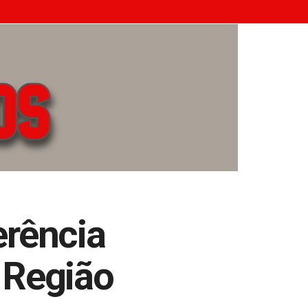
erência
 Região