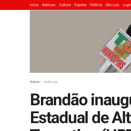
Início
Notícias
Cultura
Esporte
Política
São Luís
Logi
Home
Notícias
Brandão inaugu
Estadual de Al