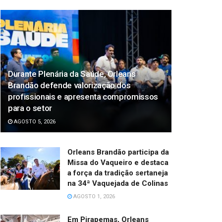
Durante Plenária da Saúde, Orleans
Brandão defende valorização dos
profissionais e apresenta compromissos
para o setor
AGOSTO 5, 2026
Orleans Brandão participa da
Missa do Vaqueiro e destaca
a força da tradição sertaneja
na 34ª Vaquejada de Colinas
AGOSTO 1, 2026
Em Pirapemas, Orleans