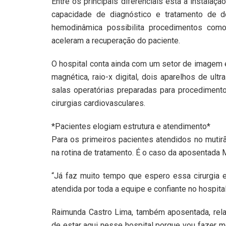
Entre os principais diferenciais está a instala
capacidade de diagnóstico e tratamento de do
hemodinâmica possibilita procedimentos como
aceleram a recuperação do paciente.
O hospital conta ainda com um setor de imagem 
magnética, raio-x digital, dois aparelhos de ult
salas operatórias preparadas para procedimento
cirurgias cardiovasculares.
*Pacientes elogiam estrutura e atendimento*
Para os primeiros pacientes atendidos no mutir
na rotina de tratamento. É o caso da aposentada 
“Já faz muito tempo que espero essa cirurgia 
atendida por toda a equipe e confiante no hospita
Raimunda Castro Lima, também aposentada, relat
de estar aqui nesse hospital porque vou fazer m