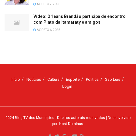
AGOSTO 7, 2026
Vídeo: Orleans Brandão participa de encontro
com Pinto da Itamaraty e amigos
AGOSTO 6, 2026
Início
Notícias
Cultura
Esporte
Política
São Luís
Login
2024
Blog TV dos Municípios
- Direitos autorais reservados
| Desenvolvido
por: Host Dominus
.