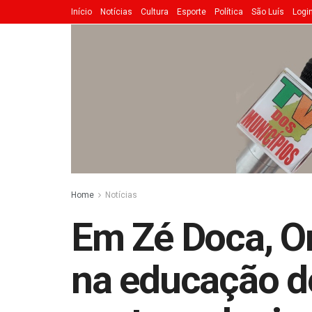
Início
Notícias
Cultura
Esporte
Política
São Luís
Logi
Home
Notícias
Em Zé Doca, Or
na educação d