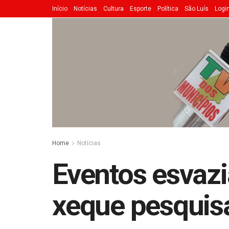
Início
Notícias
Cultura
Esporte
Política
São Luís
Logi
Home
Notícias
Eventos esvazi
xeque pesquisa