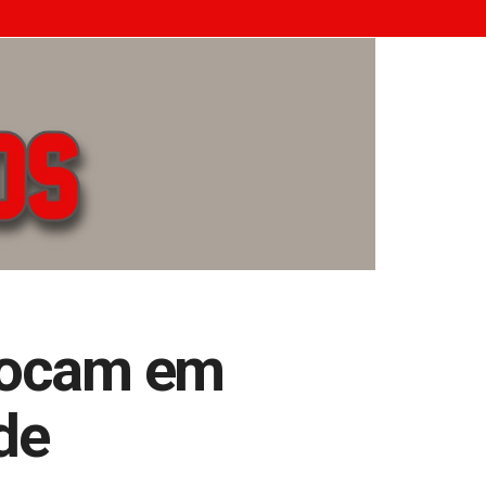
olocam em
de