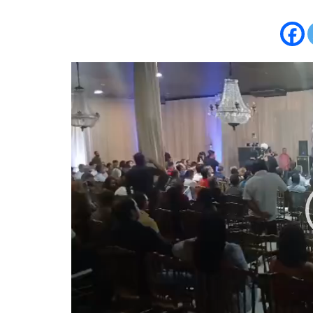
Tocador
de
vídeo