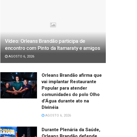
Vídeo: Orleans Brandão participa de
encontro com Pinto da Itamaraty e amigos
AGOSTO 6, 2026
Orleans Brandão afirma que
vai implantar Restaurante
Popular para atender
comunidades do polo Olho
d’Água durante ato na
Divinéia
AGOSTO 6, 2026
Durante Plenária da Saúde,
Orleans Brandão defende