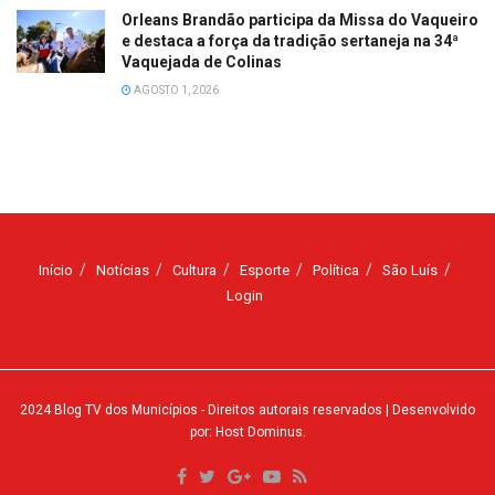
Orleans Brandão participa da Missa do Vaqueiro
e destaca a força da tradição sertaneja na 34ª
Vaquejada de Colinas
AGOSTO 1, 2026
Início
Notícias
Cultura
Esporte
Política
São Luís
Login
2024
Blog TV dos Municípios
- Direitos autorais reservados
| Desenvolvido
por: Host Dominus
.