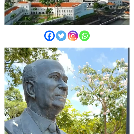
Tocador
de
vídeo