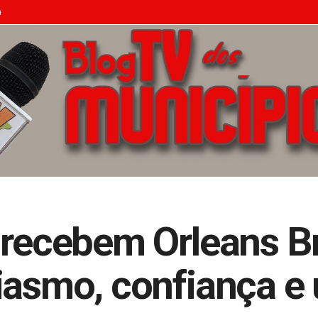
n
u recebem Orleans 
iasmo, confiança e u