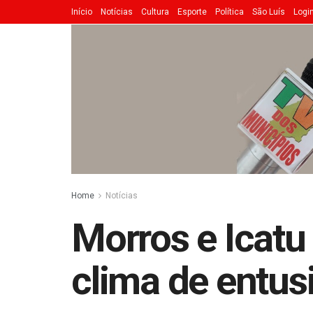
Início
Notícias
Cultura
Esporte
Política
São Luís
Logi
Home
Notícias
Morros e Icat
clima de entus