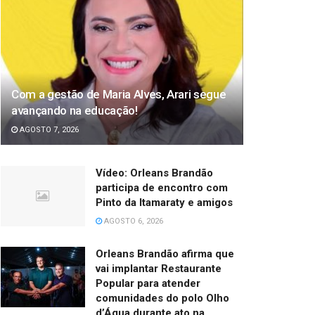
Com a gestão de Maria Alves, Arari segue
avançando na educação!
AGOSTO 7, 2026
Vídeo: Orleans Brandão
participa de encontro com
Pinto da Itamaraty e amigos
AGOSTO 6, 2026
Orleans Brandão afirma que
vai implantar Restaurante
Popular para atender
comunidades do polo Olho
d’Água durante ato na