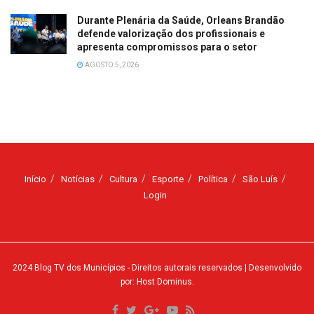
Durante Plenária da Saúde, Orleans Brandão
defende valorização dos profissionais e
apresenta compromissos para o setor
AGOSTO 5, 2026
Início
Notícias
Cultura
Esporte
Política
São Luís
Login
2024
Blog TV dos Municípios
- Direitos autorais reservados
| Desenvolvido
por: Host Dominus
.