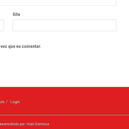
Site
 vez que eu comentar.
uís
Login
esenvolvido por: Host Dominus
.