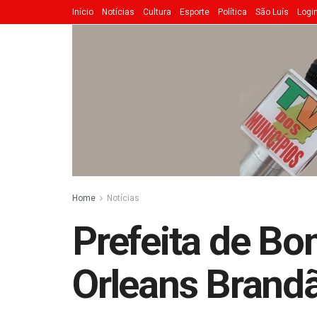
Início
Notícias
Cultura
Esporte
Política
São Luís
Logi
Home
Notícias
Prefeita de Bo
Orleans Brand