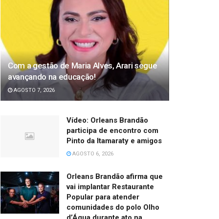
Com a gestão de Maria Alves, Arari segue
avançando na educação!
AGOSTO 7, 2026
Vídeo: Orleans Brandão
participa de encontro com
Pinto da Itamaraty e amigos
AGOSTO 6, 2026
Orleans Brandão afirma que
vai implantar Restaurante
Popular para atender
comunidades do polo Olho
d’Água durante ato na